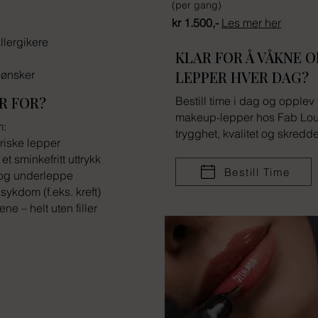
(per gang)
kr 1.500,-
Les mer her
llergikere
KLAR FOR Å VÅKNE 
 ønsker
LEPPER HVER DAG?
R FOR?
Bestill time i dag og opple
makeup-lepper hos Fab Lou
m:
trygghet, kvalitet og skredde
riske lepper
et sminkefritt uttrykk
Bestill Time
 og underleppe
r sykdom (f.eks. kreft)
ene – helt uten filler