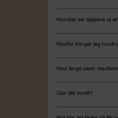
Gratis konsultasjon og vurderin
ønsket uttrykk PMU-tatovering me
Hvordan ser leppene ut e
Leppene vil se mye mørkere og me
fargen med ca. 30–50 %. Sluttresu
Hvorfor trenger jeg touch
Det er en viktig del av PMU-prose
uker etterpå sikrer at fargen blir j
Hvor lenge varer resultate
Resultatet er semipermanent -vanl
1-3. år for å opprettholde fargen.
Gjør det vondt?
Nei – vi bruker lokalbedøvende kr
Hva bør jeg tenke på før