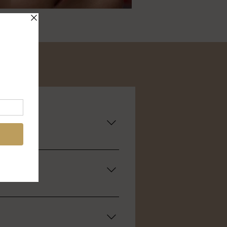
dlaget for å gi leppene jevn
 jevn farge over hele leppen –