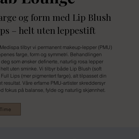
farge og form med Lip Blush
ps – helt uten leppestift
Medispa tilbyr vi permanent makeup-lepper (PMU)
ppenes farge, form og symmetri. Behandlingen
r deg som ønsker definerte, naturlig rosa lepper
 helt uten sminke.
Vi tilbyr både Lip Blush (soft
ull Lips (mer pigmentert farge), alt tilpasset din
 resultat. Våre erfarne PMU-artister skreddersyr
 fokus på balanse, fylde og naturlig skjønnhet.
 Time