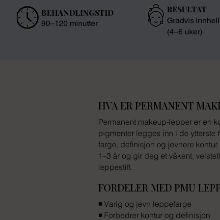
RESULTAT
BEHANDLINGSTID
Gradvis innhel
90–120 minutter
(4–6 uker)
HVA ER PERMANENT MAKE
Permanent makeup-lepper er en ko
pigmenter legges inn i de ytterste
farge, definisjon og jevnere kontur
1–3 år og gir deg et våkent, velstel
leppestift.
FORDELER MED PMU LEP
◾ Varig og jevn leppefarge
◾ Forbedrer kontur og definisjon