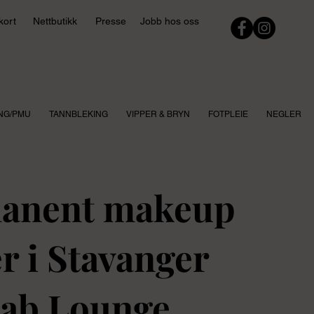
kort
Nettbutikk
Presse
Jobb hos oss
NG/PMU
TANNBLEKING
VIPPER & BRYN
FOTPLEIE
NEGLER
anent makeup
r i Stavanger
Fab Lounge