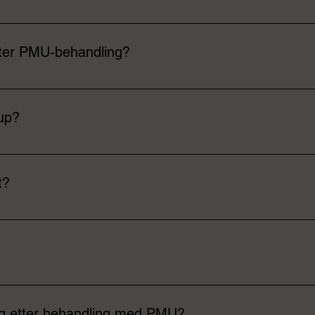
g Oppmåling og formvurdering Nøyaktig oppmåling og opptegnin
d bedøvelse (90–120 min) Touch-up etter 4–6 uker (inkludert i p
tter PMU-behandling?
r intense ut rett etter behandling, samt lettere hovne samme da
ltatet blir mykere og mer naturlig
-up?
ssen for lepper. Fordi første runde med pigment kan slippe litt 
evn og resultatet blir optimalt. Denne er inkludert i prisen.
t?
igvis 2–5 år, avhengig av hudtype, livsstil, soling og hudpleieru
em. De fleste opplever kun lett ubehag, ofte beskrevet som prik
 og etter behandling med PMU?