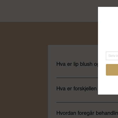
Hva er lip blush og perma
Leppetattovering er en kosmetisk
farge, tydeligere kontur og illusjo
Hva er forskjellen på lip bl
Lip blush: Myk, naturlig fargefor
men fortsatt naturlig. Begge teknik
Hvordan foregår behandli