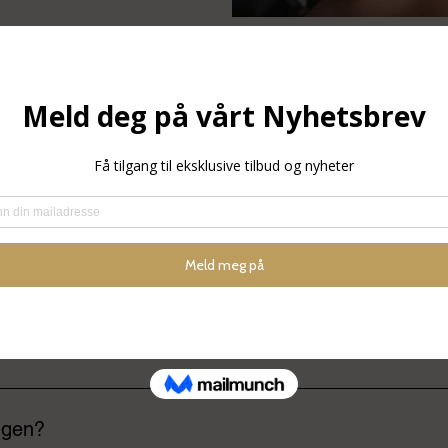
Ofte Stilte Spørsmål:
nent leppetatovering (PMU)?
 semi-permanent behandling der pigment legges i det øverste hu
n av fyldigere form.
ush og full lips?
bedring – som en dus lip stain. Full lips: Mer pigmentert look med
ker kan justeres i intensitet etter ønsket resultat.
ngen?