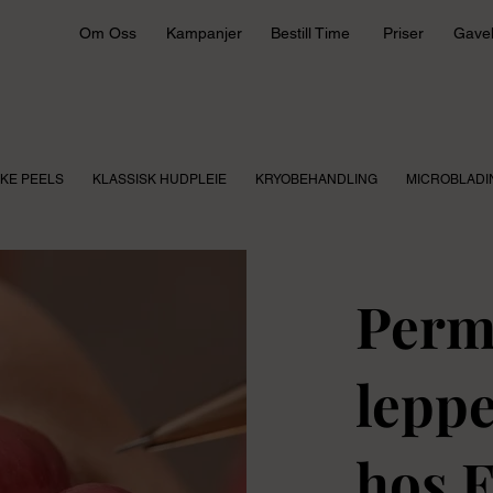
Om Oss
Kampanjer
Bestill Time
Priser
Gave
KE PEELS
KLASSISK HUDPLEIE
KRYOBEHANDLING
MICROBLADI
Perm
leppe
hos 