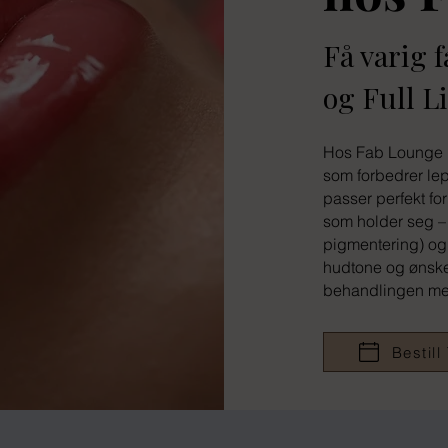
Få varig 
og Full Li
Hos Fab Lounge 
som forbedrer le
passer perfekt fo
som holder seg –
pigmentering) og F
hudtone og ønsket
behandlingen med
Bestill