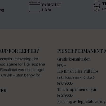
T
VARIGHET
um
ing
1-3 år
UP FOR LEPPER?
PRISER PERMANENT 
smetisk tatovering der
Gratis konsultasjon
 hudlagene for å gi leppene
kr 0,-
. Resultatet varer som regel
Lip Blush eller Full Lips
t uttrykk – uten behov for
(inkl. touch-up 4–6 uker)
kr 6.900,-
Touch-up innen 0–3 år
PER
kr 2.900,-
Fjerning av leppetatovering